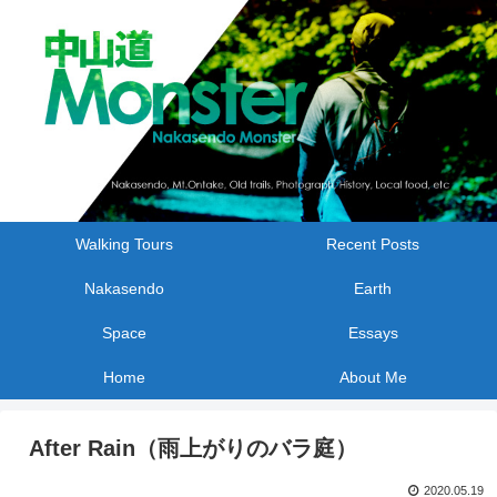
Walking Tours
Recent Posts
Nakasendo
Earth
Space
Essays
Home
About Me
After Rain（雨上がりのバラ庭）
2020.05.19