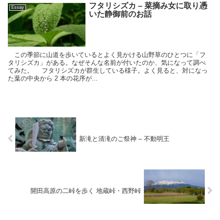
フタリシズカ – 菜摘み女に取り憑
Essay
いた静御前のお話
この季節に山道を歩いているとよく見かける山野草のひとつに「フ
タリシズカ」がある。なぜそんな名前が付いたのか、気になって調べ
てみた。 フタリシズカが群生している様子。よく見ると、対になっ
た葉の中央から 2 本の花序が...
新滝と清滝のご祭神 – 不動明王
開田高原の二峠を歩く 地蔵峠・西野峠