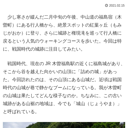
2021.02.15
少し寒さが緩んだ二月中旬の午後、中山道の福島宿（木
曽町）にある行人橋から、絶景スポットの紅葉ヶ丘（もみ
じがおか）に登り、さらに城跡と権現滝を巡って行人橋に
戻るという人気のウォーキングコースを歩いた。今回は特
に、戦国時代の城跡に注目してみたい。
戦国時代、現在の JR 木曽福島駅の近くに福島城があり、
そこから谷を越えた向かいの山頂に「詰めの城」があっ
た。今回訪れたのは、その山頂にある山城だ。近頃は戦国
時代の山城が巷で静かなブームになっている。我が木曽町
の山城は果たしてどんな様子なのか。ちなみに、この古い
城跡がある山裾の地域は、今でも「城山（じょうやま）」
と呼ばれている。