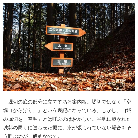
堀切の底の部分に立ててある案内板。堀切ではなく「空
堀（からぼり）」という表記になっている。しかし、山城
の堀切を「空堀」とは呼ぶのはおかしい。平地に築かれた
城郭の周りに巡らせた掘に、水が張られていない場合をそ
う呼ぶのが一般的なので。