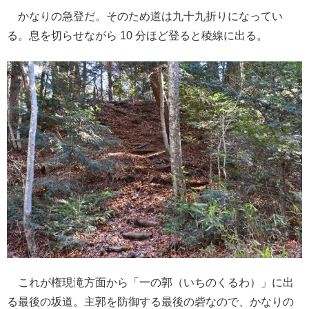
かなりの急登だ。そのため道は九十九折りになってい
る。息を切らせながら 10 分ほど登ると稜線に出る。
これが権現滝方面から「一の郭（いちのくるわ）」に出
る最後の坂道。主郭を防御する最後の砦なので、かなりの