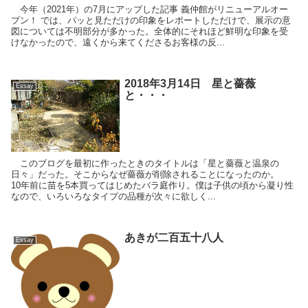
今年（2021年）の7月にアップした記事 義仲館がリニューアルオー
プン！ では、パッと見ただけの印象をレポートしただけで、展示の意
図については不明部分が多かった。全体的にそれほど鮮明な印象を受
けなかったので、遠くから来てくださるお客様の反...
2018年3月14日 星と薔薇
Essay
と・・・
このブログを最初に作ったときのタイトルは「星と薔薇と温泉の
日々」だった。そこからなぜ薔薇が削除されることになったのか。
10年前に苗を5本買ってはじめたバラ庭作り。僕は子供の頃から凝り性
なので、いろいろなタイプの品種が次々に欲しく...
あきが二百五十八人
Essay