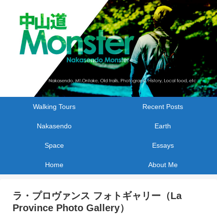
Walking Tours
Recent Posts
Nakasendo
Earth
Space
Essays
Home
About Me
ラ・プロヴァンス フォトギャリー（La
Province Photo Gallery）