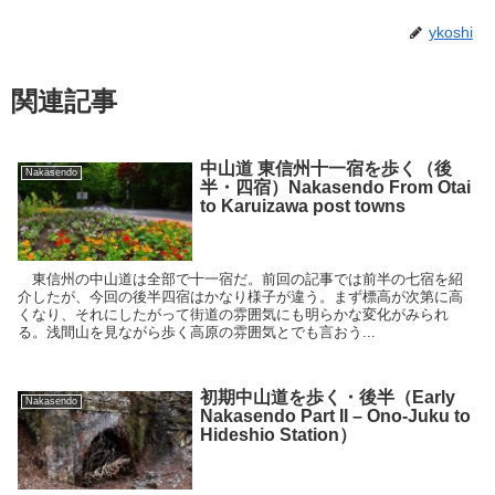
ykoshi
関連記事
中山道 東信州十一宿を歩く（後
Nakasendo
半・四宿）Nakasendo From Otai
to Karuizawa post towns
東信州の中山道は全部で十一宿だ。前回の記事では前半の七宿を紹
介したが、今回の後半四宿はかなり様子が違う。まず標高が次第に高
くなり、それにしたがって街道の雰囲気にも明らかな変化がみられ
る。浅間山を見ながら歩く高原の雰囲気とでも言おう...
初期中山道を歩く・後半（Early
Nakasendo
Nakasendo Part II – Ono-Juku to
Hideshio Station）