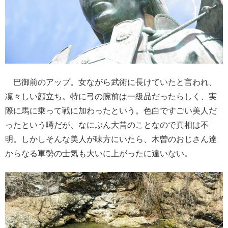
巴御前のアップ。女ながら武術に長けていたと言われ、
凜々しい顔立ち。特に弓の腕前は一級品だったらしく、実
際に馬に乗って戦に加わったという。色白ですごい美人だ
ったという噂だが、なにぶん大昔のことなので真相は不
明。しかしそんな美人が味方にいたら、木曽のおじさん達
からなる軍勢の士気も大いに上がったに違いない。