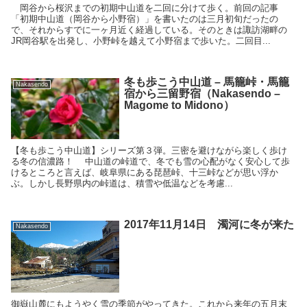
岡谷から桜沢までの初期中山道を二回に分けて歩く。前回の記事
「初期中山道（岡谷から小野宿）」を書いたのは三月初旬だったの
で、それからすでに一ヶ月近く経過している。そのときは諏訪湖畔の
JR岡谷駅を出発し、小野峠を越えて小野宿まで歩いた。二回目...
冬も歩こう中山道 – 馬籠峠・馬籠
Nakasendo
宿から三留野宿（Nakasendo –
Magome to Midono）
【冬も歩こう中山道】シリーズ第３弾。三密を避けながら楽しく歩け
る冬の信濃路！ 中山道の峠道で、冬でも雪の心配がなく安心して歩
けるところと言えば、岐阜県にある琵琶峠、十三峠などが思い浮か
ぶ。しかし長野県内の峠道は、積雪や低温などを考慮...
2017年11月14日 濁河に冬が来た
Nakasendo
御嶽山麓にもようやく雪の季節がやってきた。これから来年の五月末