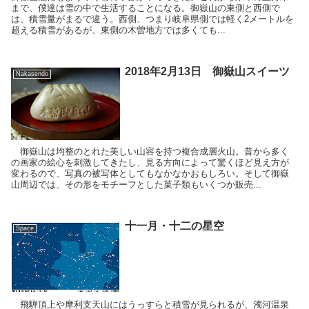
まで、僕達は雪の中で生活することになる。御嶽山の東側と西側で
は、積雪量がまるで違う。西側、つまり岐阜県側では軽く2メートルを
超える積雪があるが、東側の木曽地方では多くても...
2018年2月13日 御嶽山スイーツ
Nakasendo
御嶽山は均整のとれた美しい山容を持つ複合成層火山。昔から多く
の画家の絵心を刺激してきたし、見る方向によって驚くほど見え方が
変わるので、写真の被写体としてもなかなかおもしろい。そして御嶽
山周辺では、その形をモチーフとした菓子類もいくつか販売...
十一月・十二の星空
Space
飛騨頂上や摩利支天山にはうっすらと積雪が見られるが、濁河温泉