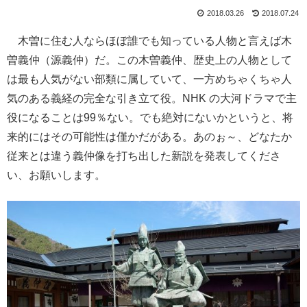
2018.03.26
2018.07.24
木曽に住む人ならほぼ誰でも知っている人物と言えば木
曽義仲（源義仲）だ。この木曽義仲、歴史上の人物として
は最も人気がない部類に属していて、一方めちゃくちゃ人
気のある義経の完全な引き立て役。NHK の大河ドラマで主
役になることは99％ない。でも絶対にないかというと、将
来的にはその可能性は僅かだがある。あのぉ～、どなたか
従来とは違う義仲像を打ち出した新説を発表してくださ
い、お願いします。