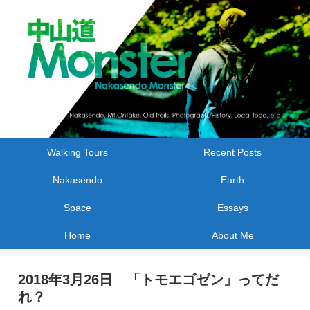
Walking Tours
Recent Posts
Nakasendo
Earth
Space
Essays
Home
About Me
2018年3月26日 「トモエゴゼン」ってだ
れ？