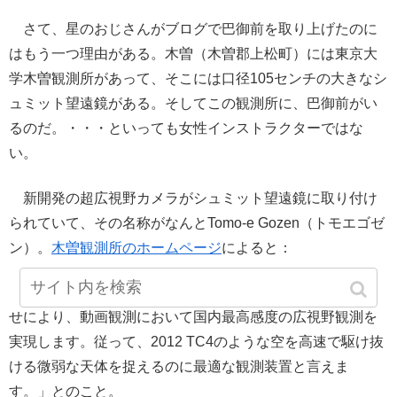
さて、星のおじさんがブログで巴御前を取り上げたのに
はもう一つ理由がある。木曽（木曽郡上松町）には東京大
学木曽観測所があって、そこには口径105センチの大きなシ
ュミット望遠鏡がある。そしてこの観測所に、巴御前がい
るのだ。・・・といっても女性インストラクターではな
い。
新開発の超広視野カメラがシュミット望遠鏡に取り付け
られていて、その名称がなんとTomo-e Gozen（トモエゴゼ
ン）。
木曽観測所のホームページ
によると：
「トモエゴゼンは105cmシュミット望遠鏡との組み合わ
せにより、動画観測において国内最高感度の広視野観測を
実現します。従って、2012 TC4のような空を高速で駆け抜
ける微弱な天体を捉えるのに最適な観測装置と言えま
す。」とのこと。