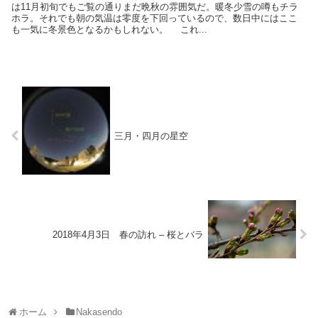
は11月初旬でもご覧の通りまだ晩秋の雰囲気だ。暖冬少雪の噂もチラ
ホラ。それでも朝の気温は零度を下回っているので、数日中にはここ
も一気に冬景色となるかもしれない。 これ...
三月・四月の星空
2018年4月3日 春の訪れ – 桜とバラ
ホーム
Nakasendo