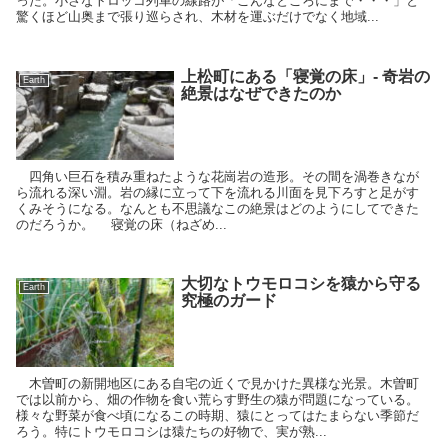
った。小さなトロッコ列車の線路が「こんなところにまで・・・」と
驚くほど山奥まで張り巡らされ、木材を運ぶだけでなく地域...
上松町にある「寝覚の床」- 奇岩の
Earth
絶景はなぜできたのか
四角い巨石を積み重ねたような花崗岩の造形。その間を渦巻きなが
ら流れる深い淵。岩の縁に立って下を流れる川面を見下ろすと足がす
くみそうになる。なんとも不思議なこの絶景はどのようにしてできた
のだろうか。 寝覚の床（ねざめ...
大切なトウモロコシを猿から守る
Earth
究極のガード
木曽町の新開地区にある自宅の近くで見かけた異様な光景。木曽町
では以前から、畑の作物を食い荒らす野生の猿が問題になっている。
様々な野菜が食べ頃になるこの時期、猿にとってはたまらない季節だ
ろう。特にトウモロコシは猿たちの好物で、実が熟...