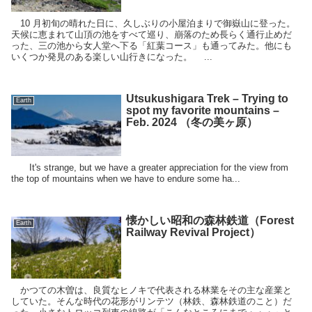
10 月初旬の晴れた日に、久しぶりの小屋泊まりで御嶽山に登った。
天候に恵まれて山頂の池をすべて巡り、崩落のため長らく通行止めだ
った、三の池から女人堂へ下る「紅葉コース」も通ってみた。他にも
いくつか発見のある楽しい山行きになった。 ...
Utsukushigara Trek – Trying to
Earth
spot my favorite mountains –
Feb. 2024 （冬の美ヶ原）
It's strange, but we have a greater appreciation for the view from
the top of mountains when we have to endure some ha...
懐かしい昭和の森林鉄道（Forest
Earth
Railway Revival Project）
かつての木曽は、良質なヒノキで代表される林業をその主な産業と
していた。そんな時代の花形がリンテツ（林鉄、森林鉄道のこと）だ