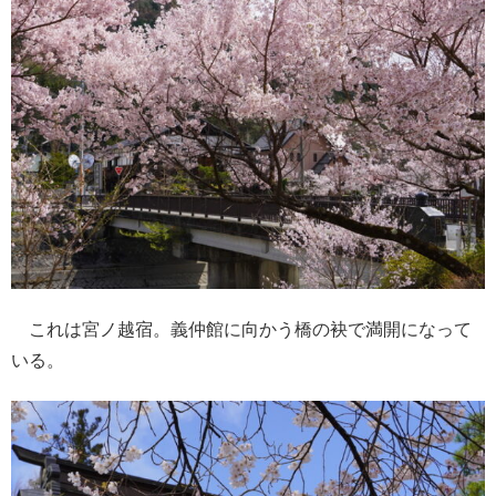
これは宮ノ越宿。義仲館に向かう橋の袂で満開になって
いる。