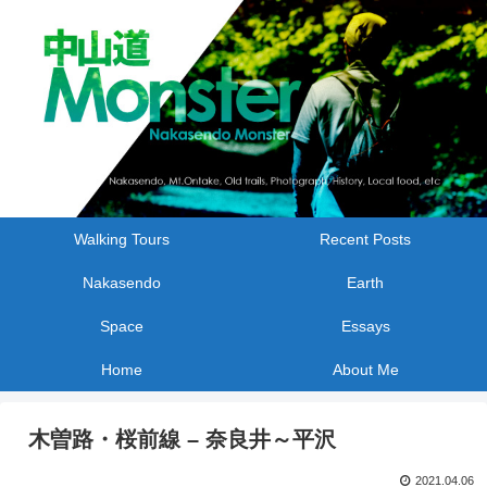
Walking Tours
Recent Posts
Nakasendo
Earth
Space
Essays
Home
About Me
木曽路・桜前線 – 奈良井～平沢
2021.04.06