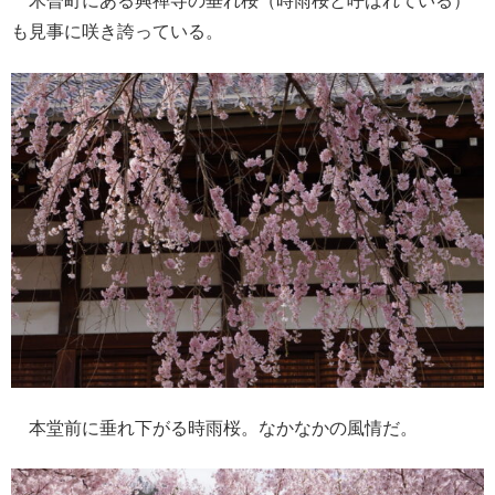
木曽町にある興禅寺の垂れ桜（時雨桜と呼ばれている）
も見事に咲き誇っている。
本堂前に垂れ下がる時雨桜。なかなかの風情だ。