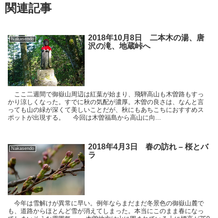
関連記事
2018年10月8日 二本木の湯、唐
Nakasendo
沢の滝、地蔵峠へ
ここ二週間で御嶽山周辺は紅葉が始まり、飛騨高山も木曽路もすっ
かり涼しくなった。すでに秋の気配が濃厚。木曽の良さは、なんと言
っても山の緑が深くて美しいことだが、秋にもあちこちにおすすめス
ポットが出現する。 今回は木曽福島から高山に向...
2018年4月3日 春の訪れ – 桜とバ
Nakasendo
ラ
今年は雪解けが異常に早い。例年ならまだまだ冬景色の御嶽山麓で
も、道路からほとんど雪が消えてしまった。本当にこのまま春になっ