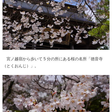
宮ノ越宿から歩いて 5 分の所にある桜の名所「徳音寺
（とくおんじ）」。