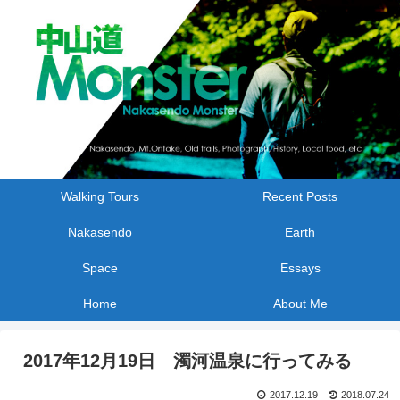
Walking Tours
Recent Posts
Nakasendo
Earth
Space
Essays
Home
About Me
2017年12月19日 濁河温泉に行ってみる
2017.12.19
2018.07.24