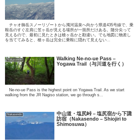
チャオ御岳スノーリゾートから濁河温泉へ向かう県道435号線で、乗
鞍岳のすぐ左肩に笠ヶ岳が見える場所が一箇所だけある。随分尖って
見えるので、最初に見たときは槍ヶ岳かと勘違い。でも地図に物差し
を当ててみると、槍ヶ岳は完全に乗鞍に隠れて見えない...
Walking Ne-no-ue Pass –
Nakasendo
Yogawa Trail（与川道を行く）
Ne-no-ue Pass is the highest point on Yogawa Trail. As we start
walking from the JR Nagiso station, we go through s...
中山道・塩尻峠 – 塩尻宿から下諏
Nakasendo
訪宿（Nakasendo – Shiojiri to
Shimosuwa）