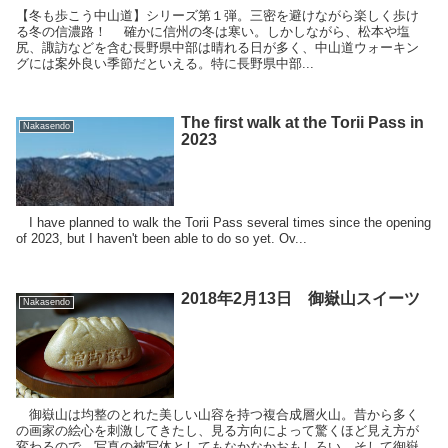
【冬も歩こう中山道】シリーズ第１弾。三密を避けながら楽しく歩け
る冬の信濃路！ 確かに信州の冬は寒い。しかしながら、松本や塩
尻、諏訪などを含む長野県中部は晴れる日が多く、中山道ウォーキン
グには案外良い季節だといえる。特に長野県中部...
The first walk at the Torii Pass in
Nakasendo
2023
I have planned to walk the Torii Pass several times since the opening
of 2023, but I haven't been able to do so yet. Ov...
2018年2月13日 御嶽山スイーツ
Nakasendo
御嶽山は均整のとれた美しい山容を持つ複合成層火山。昔から多く
の画家の絵心を刺激してきたし、見る方向によって驚くほど見え方が
変わるので、写真の被写体としてもなかなかおもしろい。そして御嶽