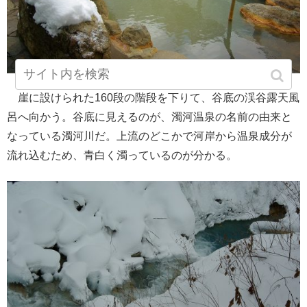
崖に設けられた160段の階段を下りて、谷底の渓谷露天風
呂へ向かう。谷底に見えるのが、濁河温泉の名前の由来と
なっている濁河川だ。上流のどこかで河岸から温泉成分が
流れ込むため、青白く濁っているのが分かる。