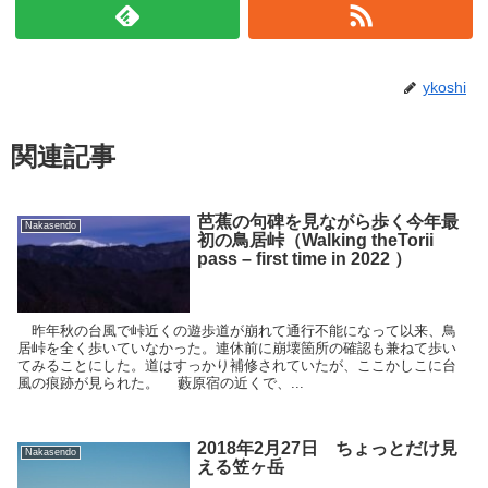
ykoshi
関連記事
芭蕉の句碑を見ながら歩く今年最
Nakasendo
初の鳥居峠（Walking theTorii
pass – first time in 2022 ）
昨年秋の台風で峠近くの遊歩道が崩れて通行不能になって以来、鳥
居峠を全く歩いていなかった。連休前に崩壊箇所の確認も兼ねて歩い
てみることにした。道はすっかり補修されていたが、ここかしこに台
風の痕跡が見られた。 藪原宿の近くで、...
2018年2月27日 ちょっとだけ見
Nakasendo
える笠ヶ岳