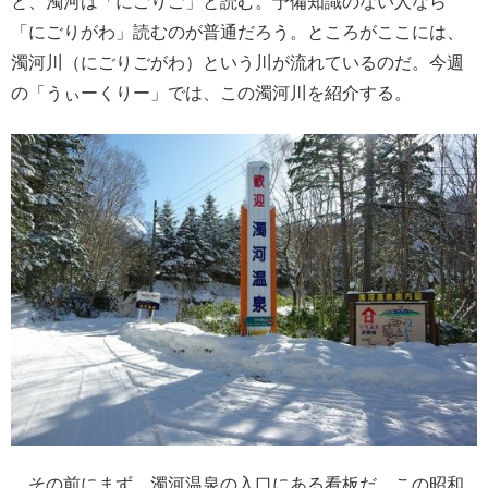
と、濁河は「にごりご」と読む。予備知識のない人なら
「にごりがわ」読むのが普通だろう。ところがここには、
濁河川（にごりごがわ）という川が流れているのだ。今週
の「うぃーくりー」では、この濁河川を紹介する。
その前にまず、濁河温泉の入口にある看板だ。この昭和